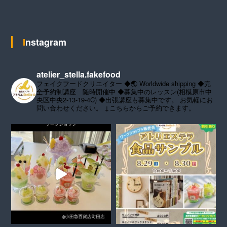
Instagram
atelier_stella.fakefood
フェイクフードクリエイター
◆🌏 Worldwide shipping
◆完
全予約制講座 随時開催中
◆募集中のレッスン(相模原市中
央区中央2-13-19-4C)
◆出張講座も募集中です。
お気軽にお
問い合わせください。
↓こちらからご予約できます。