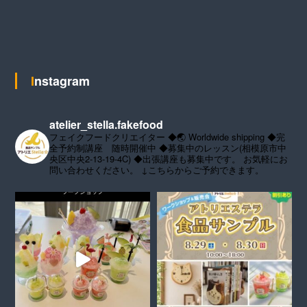
Instagram
atelier_stella.fakefood
フェイクフードクリエイター
◆🌏 Worldwide shipping
◆完
全予約制講座 随時開催中
◆募集中のレッスン(相模原市中
央区中央2-13-19-4C)
◆出張講座も募集中です。
お気軽にお
問い合わせください。
↓こちらからご予約できます。