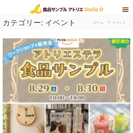
コ
カテゴリー:
イベント
ホーム
イベント
ン
テ
ン
ツ
へ
ス
キ
ッ
プ