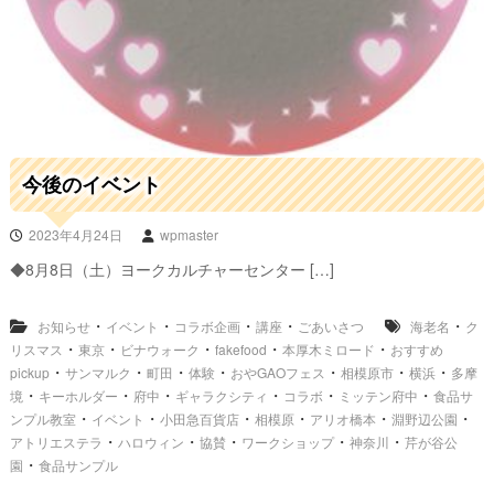
今後のイベント
2023年4月24日
wpmaster
◆8月8日（土）ヨークカルチャーセンター […]
・
・
・
・
・
お知らせ
イベント
コラボ企画
講座
ごあいさつ
海老名
ク
・
・
・
・
・
リスマス
東京
ビナウォーク
fakefood
本厚木ミロード
おすすめ
・
・
・
・
・
・
・
pickup
サンマルク
町田
体験
おやGAOフェス
相模原市
横浜
多摩
・
・
・
・
・
・
境
キーホルダー
府中
ギャラクシティ
コラボ
ミッテン府中
食品サ
・
・
・
・
・
・
ンプル教室
イベント
小田急百貨店
相模原
アリオ橋本
淵野辺公園
・
・
・
・
・
アトリエステラ
ハロウィン
協賛
ワークショップ
神奈川
芹が谷公
・
園
食品サンプル