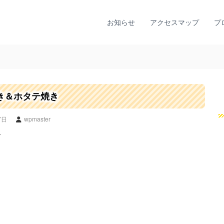
お知らせ
アクセスマップ
プ
き＆ホタテ焼き
7日
wpmaster
★