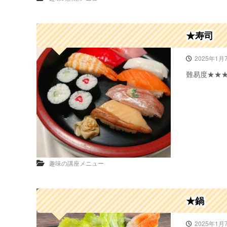
イ
ベ
ン
ト
★寿司
出
展
2025年1月
も
難易度★★
★
趣味の講座メニュー
★鍋
2025年1月