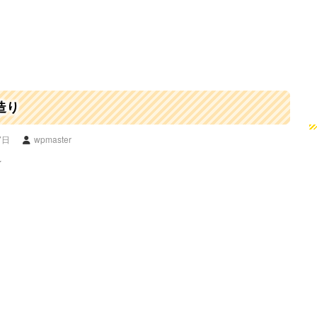
造り
7日
wpmaster
☆