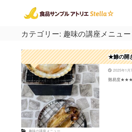
食
コ
神
ン
品
奈
テ
川
サ
ン
県
ン
ツ
相
プ
カテゴリー:
趣味の講座メニュー
へ
模
ル
ス
原
ア
キ
市
ト
ッ
の
★鯵の開
プ
リ
食
品
エ
2025年1月
サ
ス
ン
難易度★★
テ
プ
ラ
ル
☆
！
出
張
講
座
や
趣味の講座メニュー