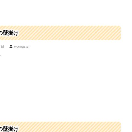
の壁掛け
7日
wpmaster
☆
の壁掛け