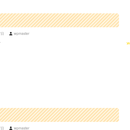
7日
wpmaster
★
7日
wpmaster