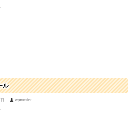
☆
ール
7日
wpmaster
☆