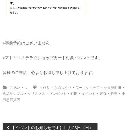
※事前予約はございません。
※アトリエステラ☆ショップカード対象イベントです。
皆様のご来店、心よりお待ち申し上げております。
・
・
・
・
ごあいさつ
手作り
ものづくり
ワークショップ
小田急町田
・
・
・
・
・
・
・
食品サンプル
クリスマス
プレゼント
町田
イベント
東京
販売
小
田急百貨店
【イベントのお知らせです】11月23日（日）