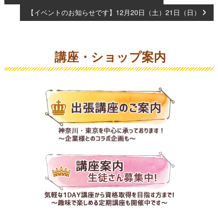
投
【イベントのお知らせです】12月20日（土）21日（日）
稿
ナ
講座・ショップ案内
ビ
ゲ
ー
シ
ョ
ン