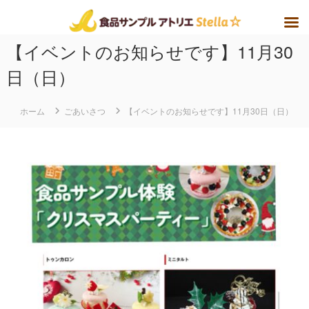
コ
【イベントのお知らせです】11月30
ン
テ
日（日）
ン
ツ
ホーム
ごあいさつ
【イベントのお知らせです】11月30日（日）
へ
ス
キ
ッ
プ