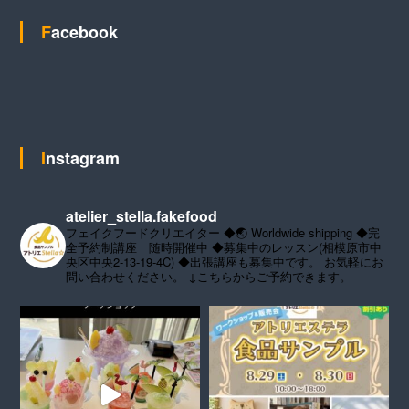
Facebook
Instagram
atelier_stella.fakefood
フェイクフードクリエイター
◆🌏 Worldwide shipping
◆完
全予約制講座 随時開催中
◆募集中のレッスン(相模原市中
央区中央2-13-19-4C)
◆出張講座も募集中です。
お気軽にお
問い合わせください。
↓こちらからご予約できます。