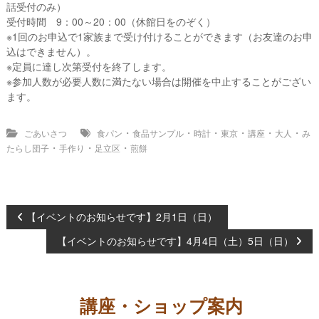
話受付のみ）
受付時間 9：00～20：00（休館日をのぞく）
※1回のお申込で1家族まで受け付けることができます（お友達のお申
込はできません）。
※定員に達し次第受付を終了します。
※参加人数が必要人数に満たない場合は開催を中止することがござい
ます。
・
・
・
・
・
・
ごあいさつ
食パン
食品サンプル
時計
東京
講座
大人
み
・
・
・
たらし団子
手作り
足立区
煎餅
【イベントのお知らせです】2月1日（日）
投
【イベントのお知らせです】4月4日（土）5日（日）
稿
ナ
講座・ショップ案内