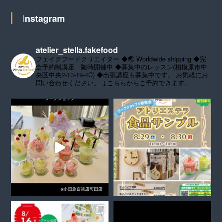
Instagram
atelier_stella.fakefood
フェイクフードクリエイター
◆🌏 Worldwide shipping
◆完
全予約制講座 随時開催中
◆募集中のレッスン(相模原市中
央区中央2-13-19-4C)
◆出張講座も募集中です。
お気軽にお
問い合わせください。
↓こちらからご予約できます。