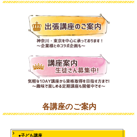
ビ
ゲ
ー
シ
ョ
ン
各講座のご案内
●子ども講座