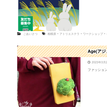
・
・
・
ごあいさつ
相模原
アトリエステラ
ワークショップ
Age(ア
2023年3月
ファッション