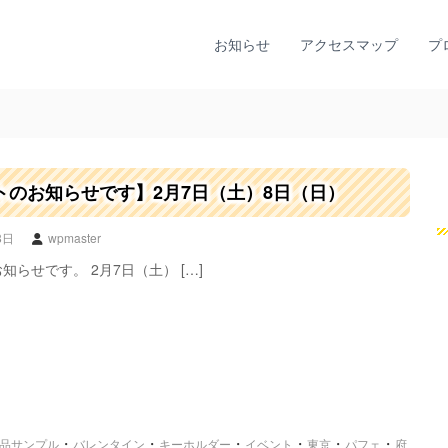
お知らせ
アクセスマップ
プ
トのお知らせです】2月7日（土）8日（日）
8日
wpmaster
知らせです。 2月7日（土） […]
・
・
・
・
・
・
品サンプル
バレンタイン
キーホルダー
イベント
東京
パフェ
府