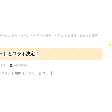
・
・
・
・
・
キーホルダー
イベント
アリオ橋本
パフェ
お月見
みたらし団子
ジェ）とコラボ決定！
21日
wpmaster
ブランドAge（アジェ）とコ […]