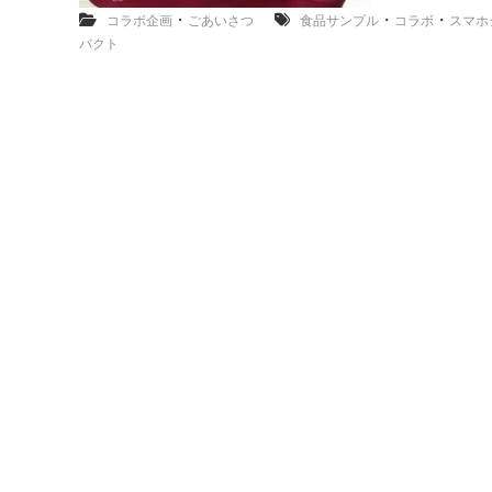
・
・
・
コラボ企画
ごあいさつ
食品サンプル
コラボ
スマホ
パクト