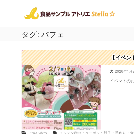
食
コ
神
ン
品
奈
テ
川
サ
ン
県
ン
ツ
相
プ
タグ:
パフェ
へ
模
ル
ス
原
ア
キ
市
ト
ッ
の
【イベン
プ
リ
食
品
エ
2026年1月
サ
ス
ン
イベントのお
テ
プ
ラ
ル
☆
！
出
張
講
座
や
・
・
・
・
ごあいさつ
ミッテン府中
クーポン
親子
手作り
食