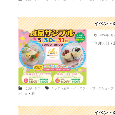
イ
中
ベ
ン
ト
出
イベントの
展
も
2024年3月
★
３月30日（土
・
・
ごあいさつ
ミッテン府中
イースター
ワークショップ
・
パフェ
府中
イベント