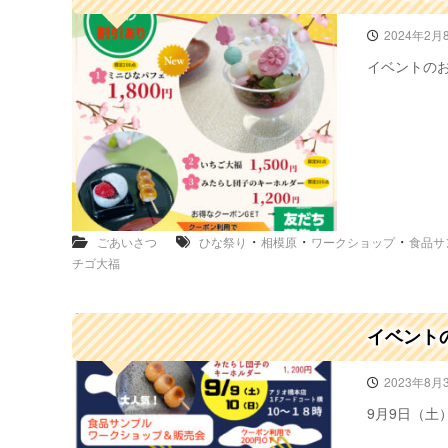
2024年2月
イベントのお知
・
・
・
ごあいさつ
ひな祭り
相模原
ワークショップ
食品サ
チゴ大福
イベント
2023年8月
9月9日（土）