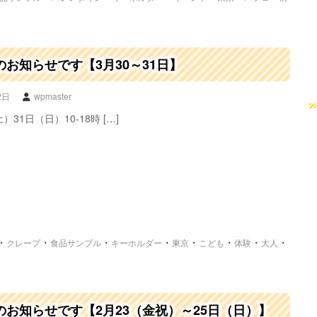
お知らせです【3月30～31日】
2日
wpmaster
）31日（日）10-18時 […]
・
・
・
・
・
・
・
・
クレープ
食品サンプル
キーホルダー
東京
こども
体験
大人
のお知らせです【2月23（金祝）～25日（日）】