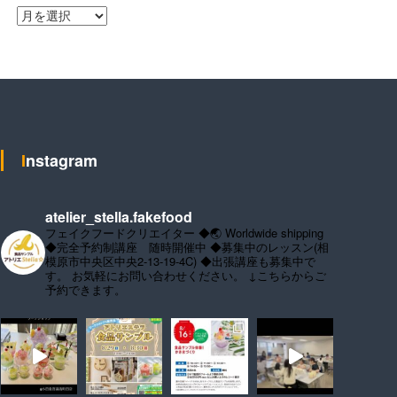
ア
ー
カ
イ
ブ
Instagram
atelier_stella.fakefood
フェイクフードクリエイター
◆🌏 Worldwide shipping
◆完全予約制講座 随時開催中
◆募集中のレッスン(相
模原市中央区中央2-13-19-4C)
◆出張講座も募集中で
す。
お気軽にお問い合わせください。
↓こちらからご
予約できます。