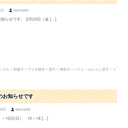
8日
wpmaster
らせです。 2月23日（金 […]
・
・
・
・
・
・
・
ンプル
和菓子
アリオ橋本
団子
神奈川
パフェ
みたらし団子
イ
のお知らせです
30日
wpmaster
～10日(日） 10～18 […]