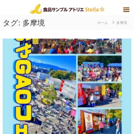
コ
タグ:
多摩境
ホーム
多摩境
ン
テ
ン
ツ
へ
ス
キ
ッ
プ