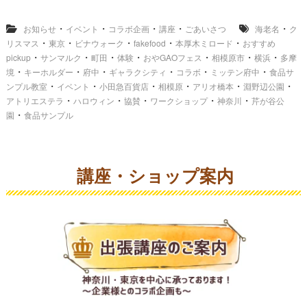
・
・
・
・
・
お知らせ
イベント
コラボ企画
講座
ごあいさつ
海老名
ク
・
・
・
・
・
リスマス
東京
ビナウォーク
fakefood
本厚木ミロード
おすすめ
・
・
・
・
・
・
・
pickup
サンマルク
町田
体験
おやGAOフェス
相模原市
横浜
多摩
・
・
・
・
・
・
境
キーホルダー
府中
ギャラクシティ
コラボ
ミッテン府中
食品サ
・
・
・
・
・
・
ンプル教室
イベント
小田急百貨店
相模原
アリオ橋本
淵野辺公園
・
・
・
・
・
アトリエステラ
ハロウィン
協賛
ワークショップ
神奈川
芹が谷公
・
園
食品サンプル
講座・ショップ案内