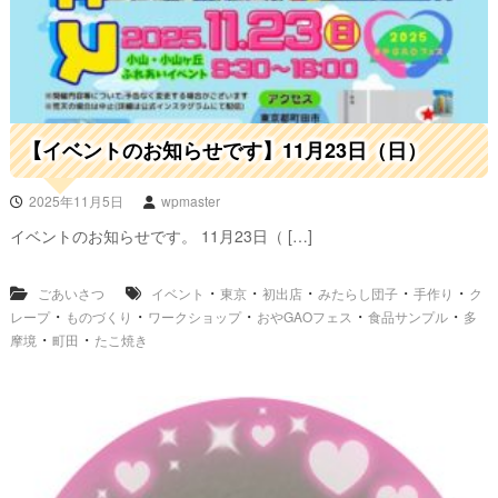
【イベントのお知らせです】11月23日（日）
2025年11月5日
wpmaster
イベントのお知らせです。 11月23日（ […]
・
・
・
・
・
ごあいさつ
イベント
東京
初出店
みたらし団子
手作り
ク
・
・
・
・
・
レープ
ものづくり
ワークショップ
おやGAOフェス
食品サンプル
多
・
・
摩境
町田
たこ焼き