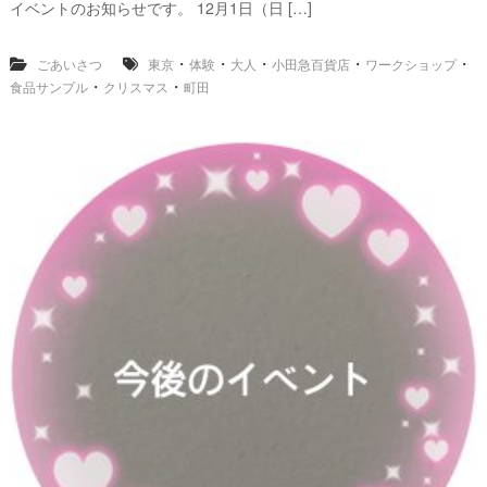
イベントのお知らせです。 12月1日（日 […]
・
・
・
・
・
ごあいさつ
東京
体験
大人
小田急百貨店
ワークショップ
・
・
食品サンプル
クリスマス
町田