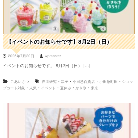
【イベントのお知らせです】8月2日（日）
2026年7月20日
wpmaster
イベントのお知らせです。 8月2日（日） […]
・
・
・
・
ごあいさつ
自由研究
親子
小田急百貨店
小田急町田
ショッ
・
・
・
・
・
プカート対象
人気
イベント
夏休み
かき氷
東京