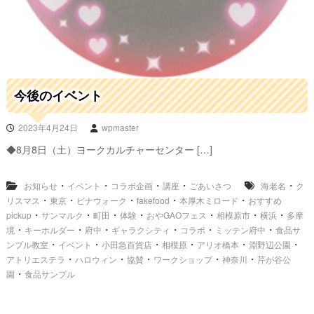
今後のイベント
2023年4月24日
wpmaster
◆8月8日（土）ヨークカルチャーセンター […]
・
・
・
・
・
お知らせ
イベント
コラボ企画
講座
ごあいさつ
海老名
ク
・
・
・
・
・
リスマス
東京
ビナウォーク
fakefood
本厚木ミロード
おすすめ
・
・
・
・
・
・
・
pickup
サンマルク
町田
体験
おやGAOフェス
相模原市
横浜
多摩
・
・
・
・
・
・
境
キーホルダー
府中
ギャラクシティ
コラボ
ミッテン府中
食品サ
・
・
・
・
・
・
ンプル教室
イベント
小田急百貨店
相模原
アリオ橋本
淵野辺公園
・
・
・
・
・
アトリエステラ
ハロウィン
協賛
ワークショップ
神奈川
芹が谷公
・
園
食品サンプル