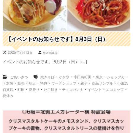
【イベントのお知らせです】8月3日（日）
2025年7月12日
wpmaster
イベントのお知らせです。 8月3日（日） […]
・
・
・
・
ごあいさつ
焼きそば
かき氷
小田急町田
東京
ショップカー
・
・
・
・
・
・
・
ト対象
販売
駅近
特典
ワークショップ
親子
食品サンプル
小田急
・
・
・
・
・
・
・
百貨店
町田
夏祭り
たこ焼き
チョコバナナ
イベント
エコカップ
夏休み