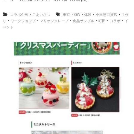
・
・
・
・
・
コラボ企画
ごあいさつ
東京
GW
体験
小田急百貨店
手作
・
・
・
・
・
・
り
ワークショップ
マリオンクレープ
食品サンプル
町田
コラボ
イ
ベント