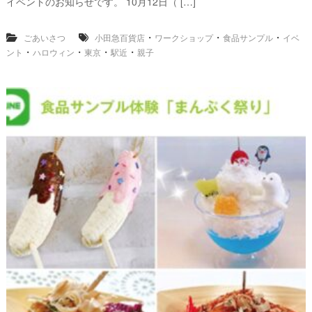
イベントのお知らせです。 10月12日（ […]
・
・
・
ごあいさつ
小田急百貨店
ワークショップ
食品サンプル
イベ
・
・
・
・
ント
ハロウィン
東京
駅近
親子