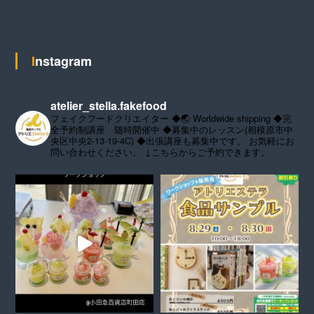
Instagram
atelier_stella.fakefood
フェイクフードクリエイター
◆🌏 Worldwide shipping
◆完
全予約制講座 随時開催中
◆募集中のレッスン(相模原市中
央区中央2-13-19-4C)
◆出張講座も募集中です。
お気軽にお
問い合わせください。
↓こちらからご予約できます。