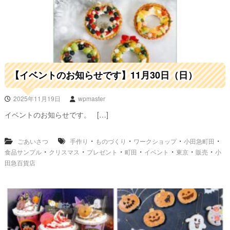
【イベントのお知らせです】11月30日（日）
2025年11月19日
wpmaster
イベントのお知らせです。 […]
・
・
・
・
ごあいさつ
手作り
ものづくり
ワークショップ
小田急町田
・
・
・
・
・
・
・
食品サンプル
クリスマス
プレゼント
町田
イベント
東京
販売
小
田急百貨店