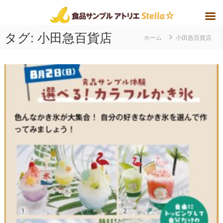
コ
タグ:
小田急百貨店
ホーム
小田急百貨店
ン
テ
ン
ツ
へ
ス
キ
ッ
プ