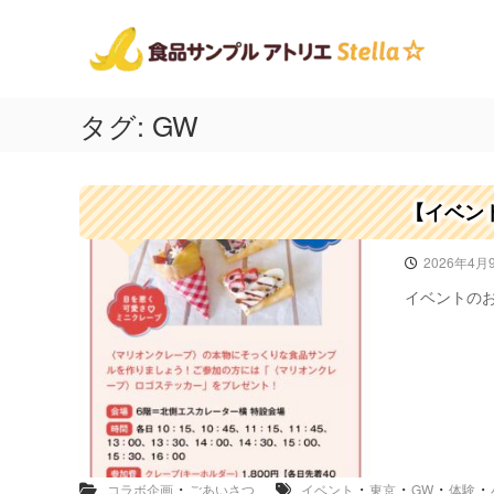
食
コ
神
ン
品
奈
テ
川
サ
ン
県
ン
ツ
相
プ
タグ:
GW
へ
模
ル
ス
原
ア
キ
市
ト
ッ
の
【イベン
プ
リ
食
品
エ
2026年4月
サ
ス
ン
イベントのお
テ
プ
ラ
ル
☆
！
出
張
講
座
や
・
・
・
・
・
コラボ企画
ごあいさつ
イベント
東京
GW
体験