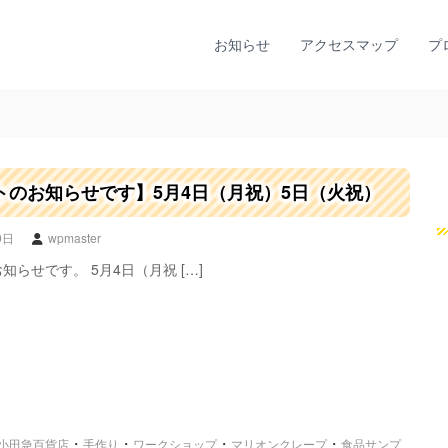
お知らせ
アクセスマップ
プ
トのお知らせです】5月4日（月祝）5日（火祝）
9日
wpmaster
知らせです。 5月4日（月祝 […]
・
・
・
・
小田急百貨店
手作り
ワークショップ
マリオンクレープ
食品サンプ