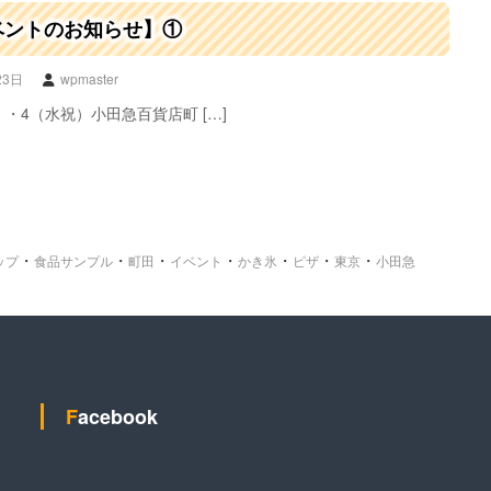
ベントのお知らせ】①
23日
wpmaster
）・4（水祝）小田急百貨店町 […]
・
・
・
・
・
・
・
ップ
食品サンプル
町田
イベント
かき氷
ピザ
東京
小田急
Facebook