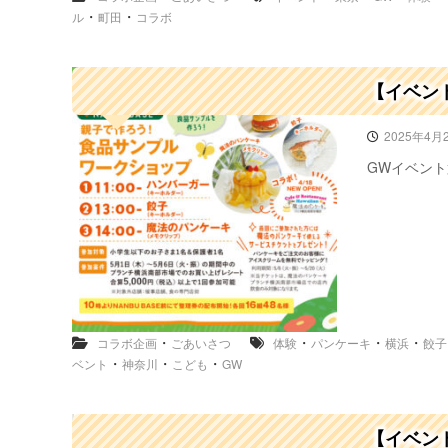
イ
・
・
ル
町田
コラボ
ベ
ン
ト
出
【イベン
展
も
2025年4月
★
GWイベント
・
・
・
・
コラボ企画
ごあいさつ
体験
パンケーキ
横浜
餃子
・
・
・
ベント
神奈川
こども
GW
【イベン