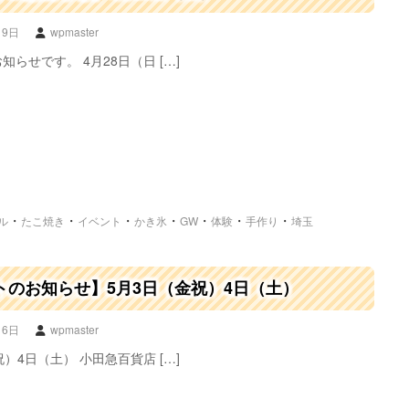
19日
wpmaster
らせです。 4月28日（日 […]
・
・
・
・
・
・
・
ル
たこ焼き
イベント
かき氷
GW
体験
手作り
埼玉
トのお知らせ】5月3日（金祝）4日（土）
16日
wpmaster
）4日（土） 小田急百貨店 […]