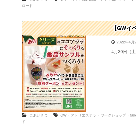
ロード
【GWイ
2022年4月
4月30日（土
・
・
・
ごあいさつ
GW
アトリエステラ
ワークショップ
fak
ド