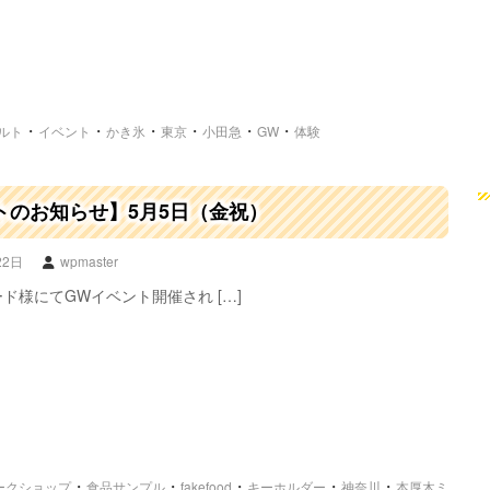
・
・
・
・
・
・
ルト
イベント
かき氷
東京
小田急
GW
体験
トのお知らせ】5月5日（金祝）
22日
wpmaster
ド様にてGWイベント開催され […]
・
・
・
・
・
ークショップ
食品サンプル
fakefood
キーホルダー
神奈川
本厚木ミ