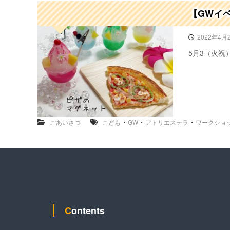
【GWイ
2022年4月
5月3（火祝
・
・
・
ごあいさつ
こども
GW
アトリエステラ
ワークショ
Contents