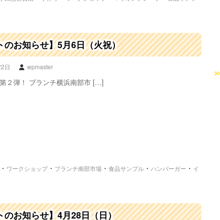
トのお知らせ】5月6日（火祝）
22日
wpmaster
第２弾！ ブランチ横浜南部市 […]
・
・
・
・
・
ワークショップ
ブランチ南部市場
食品サンプル
ハンバーガー
イ
トのお知らせ】4月28日（日）