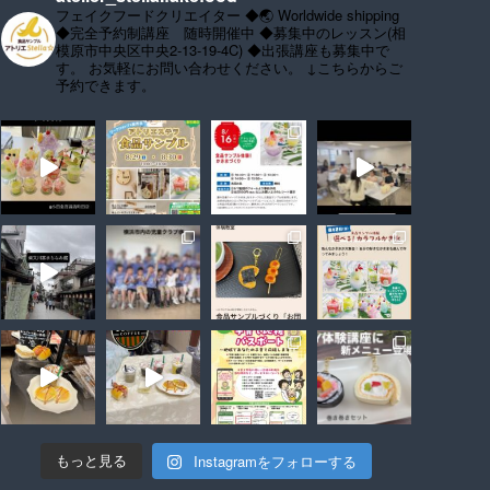
フェイクフードクリエイター
◆🌏 Worldwide shipping
◆完全予約制講座 随時開催中
◆募集中のレッスン(相
模原市中央区中央2-13-19-4C)
◆出張講座も募集中で
す。
お気軽にお問い合わせください。
↓こちらからご
予約できます。
Instagramをフォローする
もっと見る