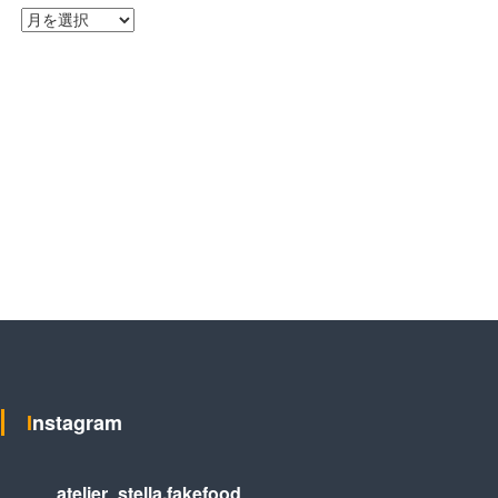
ア
ー
カ
イ
ブ
Instagram
atelier_stella.fakefood