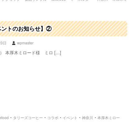
ベントのお知らせ】②
23日
wpmaster
） 本厚木ミロード様 ミロ […]
・
・
・
・
・
efood
タリーズコーヒー
コラボ
イベント
神奈川
本厚木ミロー