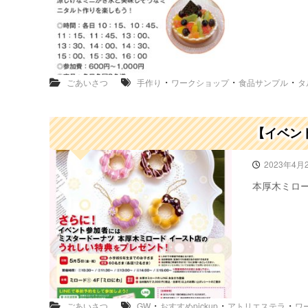
・
・
・
ごあいさつ
手作り
ワークショップ
食品サンプル
タ
【イベン
2023年4月
本厚木ミロー
・
・
・
ごあいさつ
GW
おすすめpickup
アトリエステラ
ワ