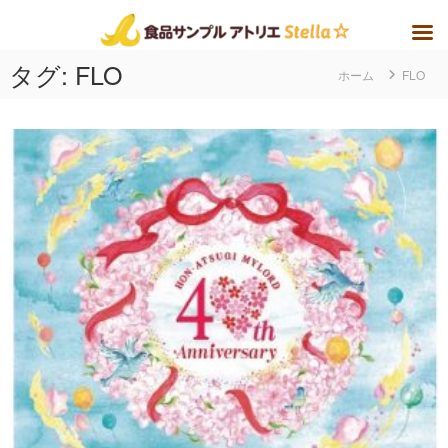
コ
タグ:
FLO
ホーム
FLO
ン
テ
ン
ツ
へ
ス
キ
ッ
プ