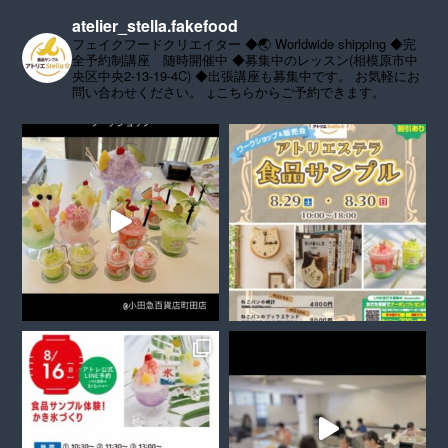
atelier_stella.fakefood
フェイクフードクリエイター
◆🌏 Worldwide shipping
◆完
全予約制講座 随時開催中
◆募集中のレッスン(相模原市中
央区中央2-13-19-4C)
◆出張講座も募集中です。
お気軽にお
問い合わせください。
↓こちらからご予約できます。